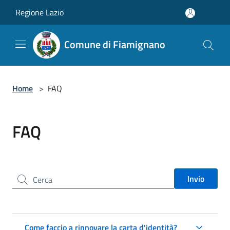
Salta al contenuto principale
Regione Lazio
Comune di Fiamignano
Home
>
FAQ
FAQ
Cerca nel sito
Invio
Come faccio a rinnovare la carta d'identità?