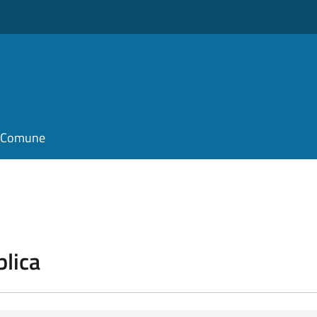
il Comune
blica