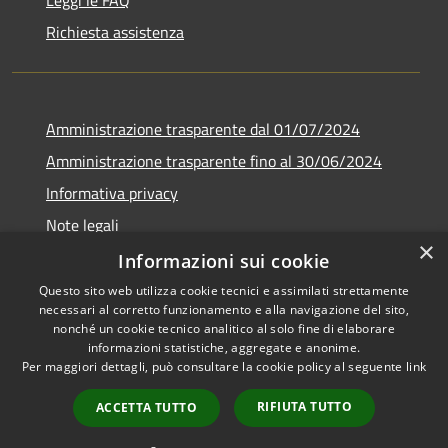
Richiesta assistenza
Amministrazione trasparente dal 01/07/2024
Amministrazione trasparente fino al 30/06/2024
Informativa privacy
Note legali
×
Dichiarazione di accessibilità
Informazioni sui cookie
Questo sito web utilizza cookie tecnici e assimilati strettamente
necessari al corretto funzionamento e alla navigazione del sito,
nonché un cookie tecnico analitico al solo fine di elaborare
informazioni statistiche, aggregate e anonime.
RSS
Copyright © 2026 • Comune di
Per maggiori dettagli, può consultare la cookie policy al seguente
link
Accessibilità
Fiamignano • Powered by
Privacy
Municipium
Accesso
•
RIFIUTA TUTTO
ACCETTA TUTTO
Cookie
redazione