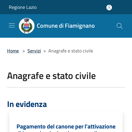
Salta al contenuto principale
Regione Lazio
Comune di Fiamignano
Home
>
Servizi
>
Anagrafe e stato civile
Anagrafe e stato civile
In evidenza
Pagamento del canone per l'attivazione