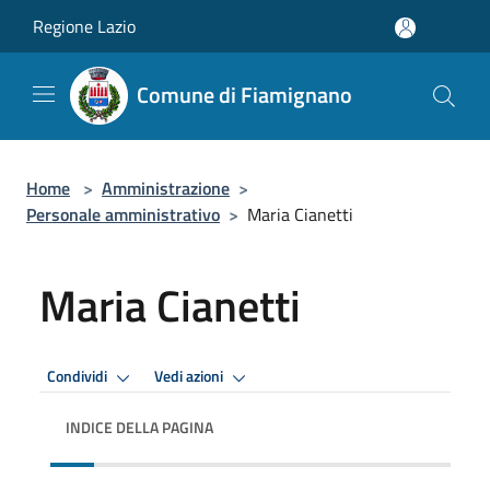
Salta al contenuto principale
Regione Lazio
Comune di Fiamignano
Home
>
Amministrazione
>
Personale amministrativo
>
Maria Cianetti
Maria Cianetti
Condividi
Vedi azioni
INDICE DELLA PAGINA