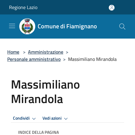
Salta al contenuto principale
Regione Lazio
Comune di Fiamignano
Home
>
Amministrazione
>
Personale amministrativo
>
Massimiliano Mirandola
Massimiliano
Mirandola
Condividi
Vedi azioni
INDICE DELLA PAGINA