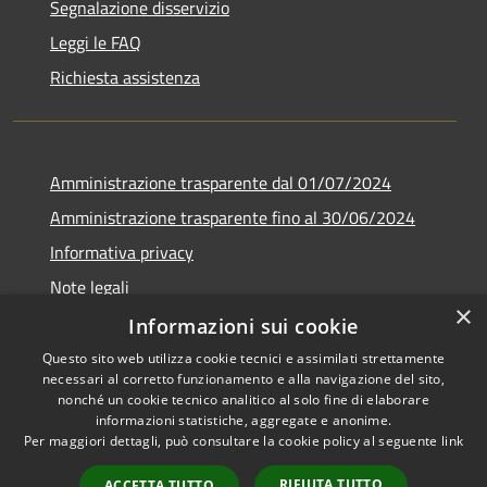
Segnalazione disservizio
Leggi le FAQ
Richiesta assistenza
Amministrazione trasparente dal 01/07/2024
Amministrazione trasparente fino al 30/06/2024
Informativa privacy
Note legali
×
Dichiarazione di accessibilità
Informazioni sui cookie
Questo sito web utilizza cookie tecnici e assimilati strettamente
necessari al corretto funzionamento e alla navigazione del sito,
nonché un cookie tecnico analitico al solo fine di elaborare
informazioni statistiche, aggregate e anonime.
RSS
Copyright © 2026 • Comune di
Per maggiori dettagli, può consultare la cookie policy al seguente
link
Accessibilità
Fiamignano • Powered by
Privacy
Municipium
Accesso
•
RIFIUTA TUTTO
ACCETTA TUTTO