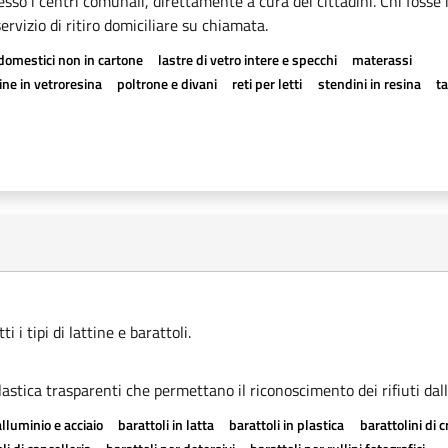
esso i centri comunali, direttamente a cura dei cittadini. Chi fosse 
rvizio di ritiro domiciliare su chiamata.
odomestici non in cartone
lastre di vetro intere e specchi
materassi
ne in vetroresina
poltrone e divani
reti per letti
stendini in resina
t
 i tipi di lattine e barattoli.
astica trasparenti che permettano il riconoscimento dei rifiuti dall
alluminio e acciaio
barattoli in latta
barattoli in plastica
barattolini di 