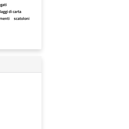
egati
aggi di carta
imenti
scatoloni