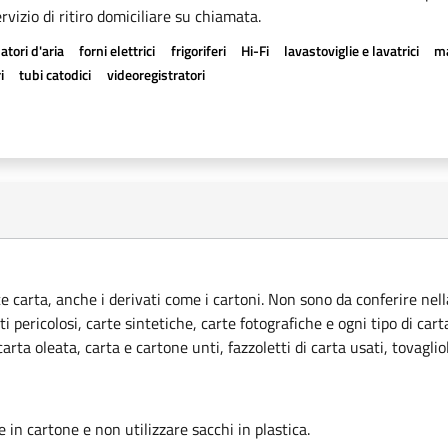
rvizio di ritiro domiciliare su chiamata.
atori d'aria
forni elettrici
frigoriferi
Hi-Fi
lavastoviglie e lavatrici
ma
i
tubi catodici
videoregistratori
ce carta, anche i derivati come i cartoni. Non sono da conferire nella
ti pericolosi, carte sintetiche, carte fotografiche e ogni tipo di car
rta oleata, carta e cartone unti, fazzoletti di carta usati, tovagliol
le in cartone e non utilizzare sacchi in plastica.