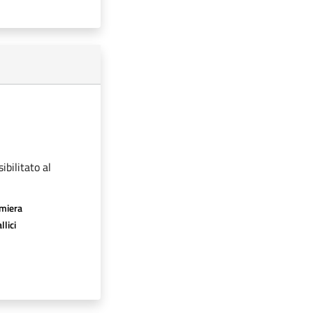
ibilitato al
amiera
llici