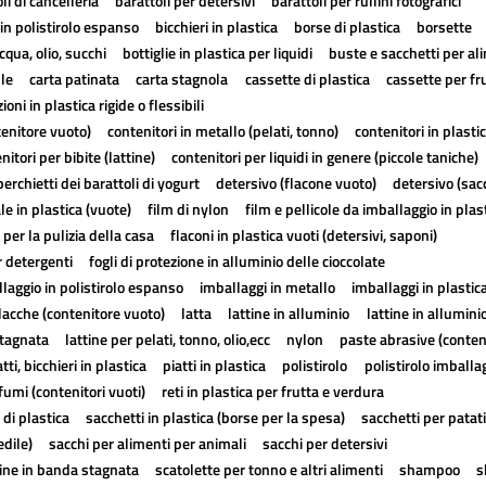
li di cancelleria
barattoli per detersivi
barattoli per rullini fotografici
in polistirolo espanso
bicchieri in plastica
borse di plastica
borsette
cqua, olio, succhi
bottiglie in plastica per liquidi
buste e sacchetti per al
lle
carta patinata
carta stagnola
cassette di plastica
cassette per fr
ioni in plastica rigide o flessibili
tenitore vuoto)
contenitori in metallo (pelati, tonno)
contenitori in plasti
nitori per bibite (lattine)
contenitori per liquidi in genere (piccole taniche)
erchietti dei barattoli di yogurt
detersivo (flacone vuoto)
detersivo (sac
ale in plastica (vuote)
film di nylon
film e pellicole da imballaggio in plas
 per la pulizia della casa
flaconi in plastica vuoti (detersivi, saponi)
r detergenti
fogli di protezione in alluminio delle cioccolate
laggio in polistirolo espanso
imballaggi in metallo
imballaggi in plastic
lacche (contenitore vuoto)
latta
lattine in alluminio
lattine in allumini
stagnata
lattine per pelati, tonno, olio,ecc
nylon
paste abrasive (conten
atti, bicchieri in plastica
piatti in plastica
polistirolo
polistirolo imballa
fumi (contenitori vuoti)
reti in plastica per frutta e verdura
 di plastica
sacchetti in plastica (borse per la spesa)
sacchetti per patat
edile)
sacchi per alimenti per animali
sacchi per detersivi
tine in banda stagnata
scatolette per tonno e altri alimenti
shampoo
s