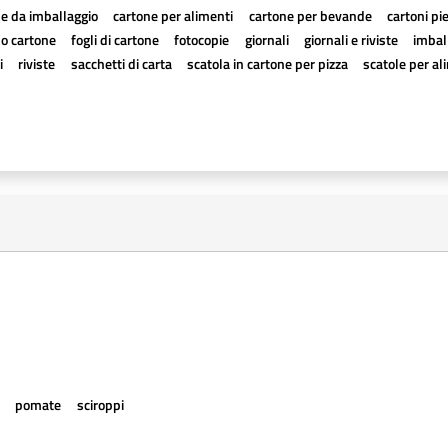
e da imballaggio
cartone per alimenti
cartone per bevande
cartoni pi
a o cartone
fogli di cartone
fotocopie
giornali
giornali e riviste
imball
i
riviste
sacchetti di carta
scatola in cartone per pizza
scatole per al
e
pomate
sciroppi