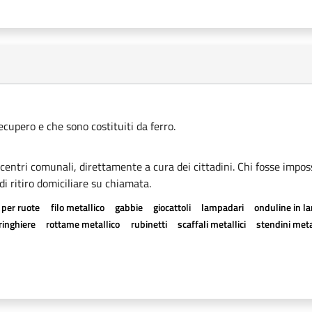
recupero e che sono costituiti da ferro.
i centri comunali, direttamente a cura dei cittadini. Chi fosse imposs
di ritiro domiciliare su chiamata.
 per ruote
filo metallico
gabbie
giocattoli
lampadari
onduline in l
ringhiere
rottame metallico
rubinetti
scaffali metallici
stendini meta