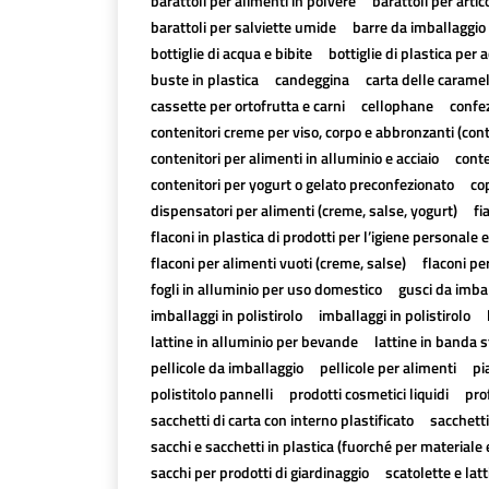
barattoli per alimenti in polvere
barattoli per artico
barattoli per salviette umide
barre da imballaggio 
bottiglie di acqua e bibite
bottiglie di plastica per a
buste in plastica
candeggina
carta delle carame
cassette per ortofrutta e carni
cellophane
confez
contenitori creme per viso, corpo e abbronzanti (con
contenitori per alimenti in alluminio e acciaio
conte
contenitori per yogurt o gelato preconfezionato
cop
dispensatori per alimenti (creme, salse, yogurt)
fi
flaconi in plastica di prodotti per l’igiene personale e
flaconi per alimenti vuoti (creme, salse)
flaconi pe
fogli in alluminio per uso domestico
gusci da imbal
imballaggi in polistirolo
imballaggi in polistirolo
lattine in alluminio per bevande
lattine in banda 
pellicole da imballaggio
pellicole per alimenti
pi
polistitolo pannelli
prodotti cosmetici liquidi
pro
sacchetti di carta con interno plastificato
sacchetti
sacchi e sacchetti in plastica (fuorché per materiale 
sacchi per prodotti di giardinaggio
scatolette e lat