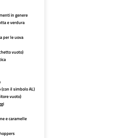
imenti in genere
utta e verdura
ca per le uova
chetto vuoto)
tica
a
o (con il simbolo AL)
itore vuoto)
ggi
ine e caramelle
hoppers