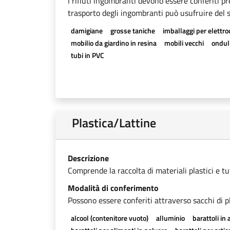
I rifiuti ingombranti devono essere conferiti pr
trasporto degli ingombranti può usufruire del se
damigiane
grosse taniche
imballaggi per elettr
mobilio da giardino in resina
mobili vecchi
onduli
tubi in PVC
Plastica/Lattine
Descrizione
Comprende la raccolta di materiali plastici e tutti
Modalità di conferimento
Possono essere conferiti attraverso sacchi di pl
alcool (contenitore vuoto)
alluminio
barattoli in 