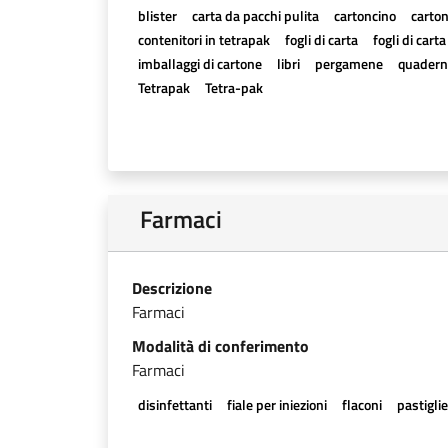
blister
carta da pacchi pulita
cartoncino
carton
contenitori in tetrapak
fogli di carta
fogli di cart
imballaggi di cartone
libri
pergamene
quadern
Tetrapak
Tetra-pak
Farmaci
Descrizione
Farmaci
Modalità di conferimento
Farmaci
disinfettanti
fiale per iniezioni
flaconi
pastigli