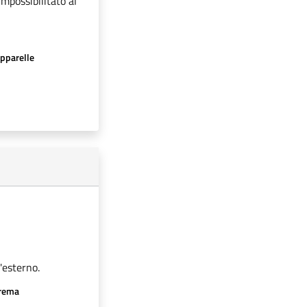
impossibilitato al
apparelle
'esterno.
crema