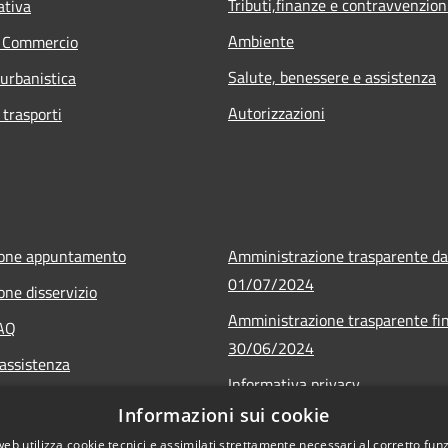
Tributi,finanze e contravvenzion
ativa
Ambiente
e Commercio
Salute, benessere e assistenza
 urbanistica
Autorizzazioni
 trasporti
ione appuntamento
Amministrazione trasparente da
01/07/2024
one disservizio
Amministrazione trasparente fin
FAQ
30/06/2024
 assistenza
Informativa privacy
Informazioni sui cookie
Note legali
web utilizza cookie tecnici e assimilati strettamente necessari al corretto fu