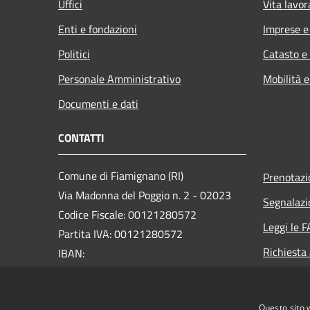
Uffici
Vita lavor
Enti e fondazioni
Imprese 
Politici
Catasto e
Personale Amministrativo
Mobilità e
Documenti e dati
CONTATTI
Comune di Fiamignano (RI)
Prenotaz
Via Madonna del Poggio n. 2 - 02023
Segnalazi
Codice Fiscale: 00121280572
Leggi le 
Partita IVA: 00121280572
Richiesta
IBAN:
IT12Q0832714600000000008551
PEC:
comunedifiamignano@pec.it
Questo sito 