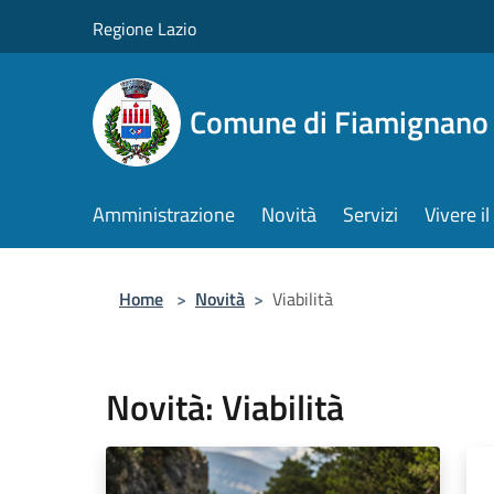
Salta al contenuto principale
Regione Lazio
Comune di Fiamignano
Amministrazione
Novità
Servizi
Vivere 
Home
>
Novità
>
Viabilità
Novità: Viabilità